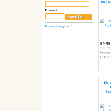
Pirat
Passwort:
Anmelden
Passwort vergessen?
59,95
(inkl. 1
Versan
Lieferze
Elvi
Pa