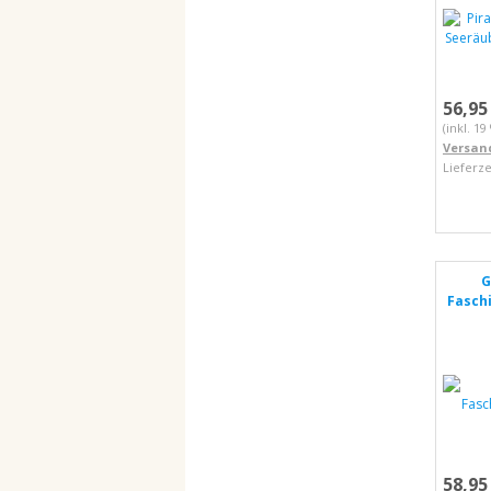
56,95
(inkl. 1
Versan
Lieferze
G
Fasch
58,95