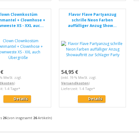
Clown Clownkostüm
Flavor Flave Partyanzug
nmantel + Clownhose +
schrille Neon Farben
nweste XS - XXL auc...
auffälliger Anzug Show...
 €
54,95 €
9 % MwSt. zzgl.
(inkl. 19 % MwSt. zzgl.
dkosten
)
Versandkosten
)
it: 1-4 Tage*
Lieferzeit: 1-4 Tage*
Details
Details
is
26
(von insgesamt
26
Artikeln)