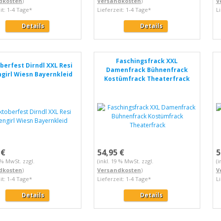
dkosten
)
Versandkosten
)
V
it: 1-4 Tage*
Lieferzeit: 1-4 Tage*
L
Details
Details
Faschingsfrack XXL
berfest Dirndl XXL Resi
Damenfrack Bühnenfrack
ngirl Wiesn Bayernkleid
Kostümfrack Theaterfrack
 €
54,95 €
5
9 % MwSt. zzgl.
(inkl. 19 % MwSt. zzgl.
(i
dkosten
)
Versandkosten
)
V
it: 1-4 Tage*
Lieferzeit: 1-4 Tage*
L
Details
Details