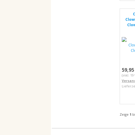
Clow
Clow
59,95
(inkl. 1
Versan
Lieferze
Zeige
1
b