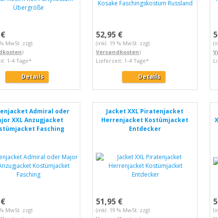
 €
52,95 €
5
9 % MwSt. zzgl.
(inkl. 19 % MwSt. zzgl.
(i
dkosten
)
Versandkosten
)
V
it: 1-4 Tage*
Lieferzeit: 1-4 Tage*
L
Details
Details
enjacket Admiral oder
Jacket XXL Piratenjacket
jor XXL Anzugjacket
Herrenjacket Kostümjacket
X
stümjacket Fasching
Entdecker
 €
51,95 €
5
9 % MwSt. zzgl.
(inkl. 19 % MwSt. zzgl.
(i