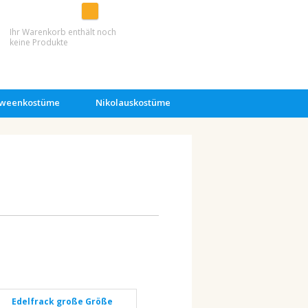
Ihr Warenkorb enthält noch
keine Produkte
oweenkostüme
Nikolauskostüme
1
Edelfrack große Größe