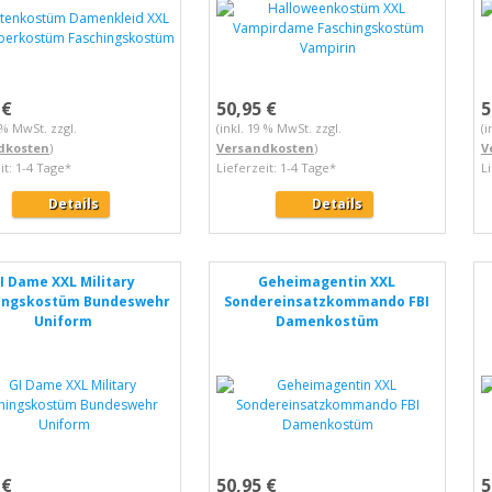
 €
50,95 €
5
9 % MwSt. zzgl.
(inkl. 19 % MwSt. zzgl.
(i
dkosten
)
Versandkosten
)
V
it: 1-4 Tage*
Lieferzeit: 1-4 Tage*
L
Details
Details
I Dame XXL Military
Geheimagentin XXL
ingskostüm Bundeswehr
Sondereinsatzkommando FBI
Uniform
Damenkostüm
 €
50,95 €
5