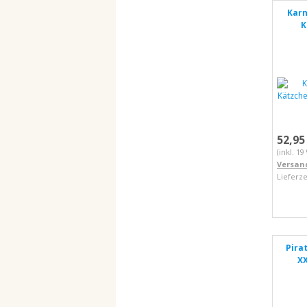
Karn
K
52,95
(inkl. 1
Versan
Lieferze
Pira
X