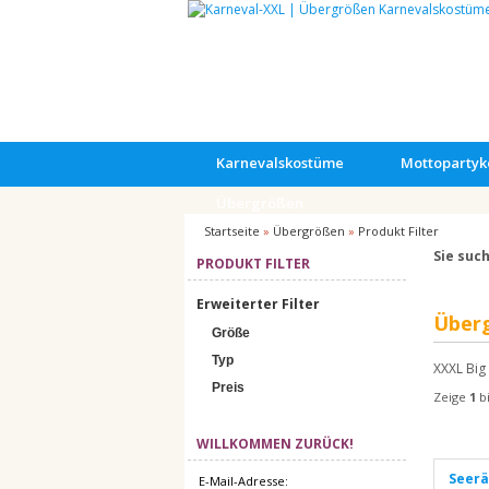
Karnevalskostüme
Mottoparty
Übergrößen
Startseite
»
Übergrößen
»
Produkt Filter
Sie such
PRODUKT FILTER
Erweiterter Filter
Über
Größe
Typ
XXXL Big 
Preis
Zeige
1
b
WILLKOMMEN ZURÜCK!
Seerä
E-Mail-Adresse: