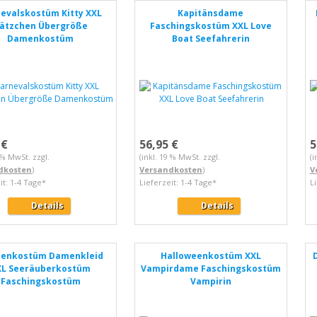
evalskostüm Kitty XXL
Kapitänsdame
ätzchen Übergröße
Faschingskostüm XXL Love
Damenkostüm
Boat Seefahrerin
 €
56,95 €
5
9 % MwSt. zzgl.
(inkl. 19 % MwSt. zzgl.
(i
dkosten
)
Versandkosten
)
V
it: 1-4 Tage*
Lieferzeit: 1-4 Tage*
L
Details
Details
tenkostüm Damenkleid
Halloweenkostüm XXL
XL Seeräuberkostüm
Vampirdame Faschingskostüm
Faschingskostüm
Vampirin