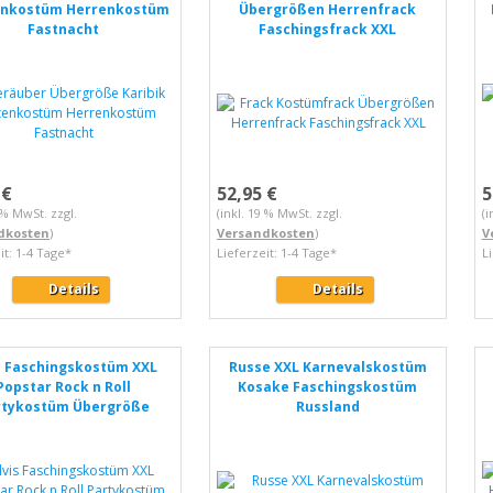
enkostüm Herrenkostüm
Übergrößen Herrenfrack
Fastnacht
Faschingsfrack XXL
 €
52,95 €
5
9 % MwSt. zzgl.
(inkl. 19 % MwSt. zzgl.
(i
dkosten
)
Versandkosten
)
V
it: 1-4 Tage*
Lieferzeit: 1-4 Tage*
L
Details
Details
s Faschingskostüm XXL
Russe XXL Karnevalskostüm
Popstar Rock n Roll
Kosake Faschingskostüm
rtykostüm Übergröße
Russland