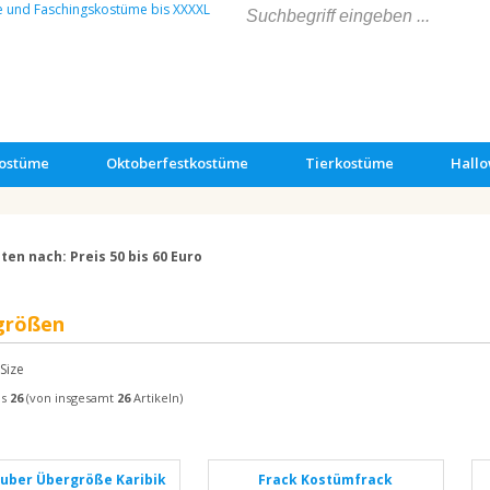
kostüme
Oktoberfestkostüme
Tierkostüme
Hall
ten nach: Preis 50 bis 60 Euro
größen
Size
is
26
(von insgesamt
26
Artikeln)
uber Übergröße Karibik
Frack Kostümfrack