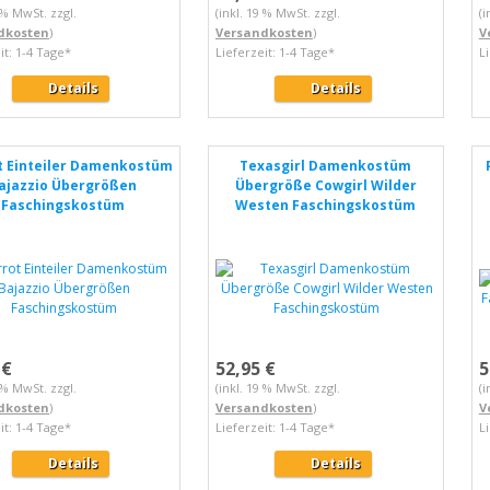
9 % MwSt. zzgl.
(inkl. 19 % MwSt. zzgl.
(i
dkosten
)
Versandkosten
)
V
it: 1-4 Tage*
Lieferzeit: 1-4 Tage*
L
Details
Details
t Einteiler Damenkostüm
Texasgirl Damenkostüm
ajazzio Übergrößen
Übergröße Cowgirl Wilder
Faschingskostüm
Westen Faschingskostüm
 €
52,95 €
5
9 % MwSt. zzgl.
(inkl. 19 % MwSt. zzgl.
(i
dkosten
)
Versandkosten
)
V
it: 1-4 Tage*
Lieferzeit: 1-4 Tage*
L
Details
Details