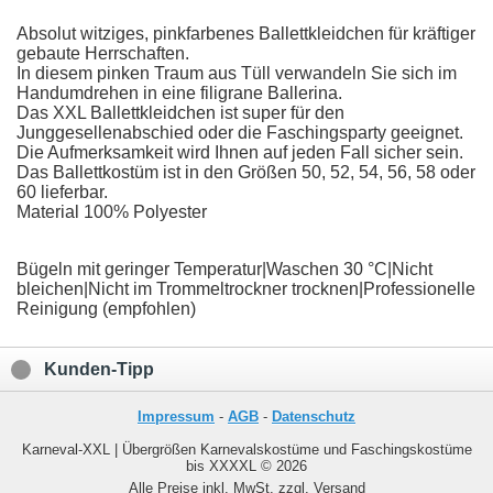
Absolut witziges, pinkfarbenes Ballettkleidchen für kräftiger
gebaute Herrschaften.
In diesem pinken Traum aus Tüll verwandeln Sie sich im
Handumdrehen in eine filigrane Ballerina.
Das XXL Ballettkleidchen ist super für den
Junggesellenabschied oder die Faschingsparty geeignet.
Die Aufmerksamkeit wird Ihnen auf jeden Fall sicher sein.
Das Ballettkostüm ist in den Größen 50, 52, 54, 56, 58 oder
60 lieferbar.
Material 100% Polyester
Bügeln mit geringer Temperatur|Waschen 30 °C|Nicht
bleichen|Nicht im Trommeltrockner trocknen|Professionelle
Reinigung (empfohlen)
Kunden-Tipp
Impressum
-
AGB
-
Datenschutz
Karneval-XXL | Übergrößen Karnevalskostüme und Faschingskostüme
bis XXXXL © 2026
Alle Preise inkl. MwSt. zzgl. Versand