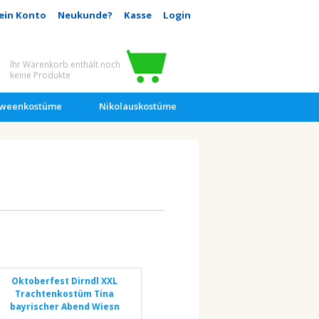
ein Konto
Neukunde?
Kasse
Login
Ihr Warenkorb enthält noch
keine Produkte
oweenkostüme
Nikolauskostüme
1
Oktoberfest Dirndl XXL
Trachtenkostüm Tina
bayrischer Abend Wiesn