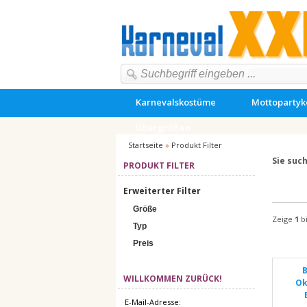
Karnevalskostüme
Mottoparty
Übergrößen
Startseite
»
Produkt Filter
Sie suc
PRODUKT FILTER
Erweiterter Filter
Größe
Zeige
1
b
Typ
Preis
B
WILLKOMMEN ZURÜCK!
Ok
E-Mail-Adresse: