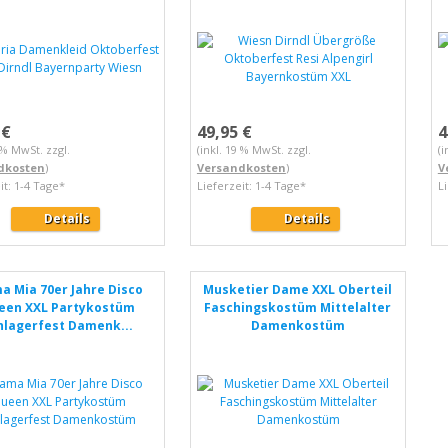
 €
49,95 €
4
9 % MwSt. zzgl.
(inkl. 19 % MwSt. zzgl.
(i
dkosten
)
Versandkosten
)
V
it: 1-4 Tage*
Lieferzeit: 1-4 Tage*
L
Details
Details
 Mia 70er Jahre Disco
Musketier Dame XXL Oberteil
een XXL Partykostüm
Faschingskostüm Mittelalter
hlagerfest Damenk...
Damenkostüm