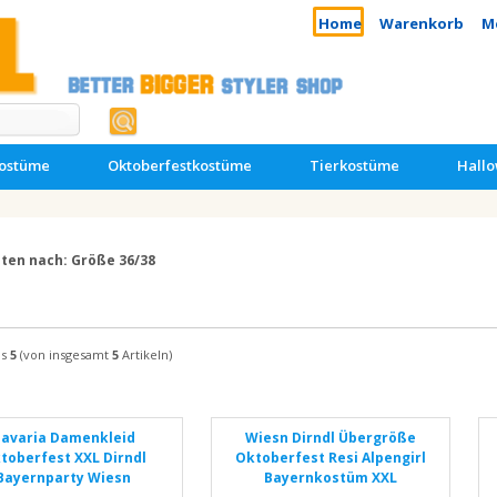
Home
Warenkorb
M
kostüme
Oktoberfestkostüme
Tierkostüme
Hall
hten nach: Größe 36/38
is
5
(von insgesamt
5
Artikeln)
avaria Damenkleid
Wiesn Dirndl Übergröße
toberfest XXL Dirndl
Oktoberfest Resi Alpengirl
Bayernparty Wiesn
Bayernkostüm XXL